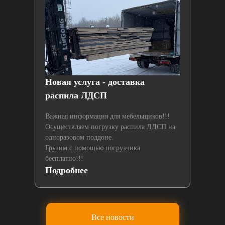
й
Новая услуга - доставка
Нах
распила ЛДСП
лаз
Важная информация для мебельщиков!!!
Осуществляем погрузку распила ЛДСП на
одноразовом поддоне.
Грузим с помощью погрузчика
бесплатно!!!
Подробнее
По
Все новости