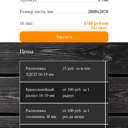
Размер листа, мм
2800х2070
16 mm
4740 рублей
Заказать
Цены
Распиловка
25 руб. за м.пог.
Кромлен
ЛДСП 16‑19 мм
Криволинейный
от 100 руб. за 1
ЛДСП
распил 16‑19 мм
радиус
Распиловка
от 100 руб. за 1
Склейка 
столешниц 38 мм
рез до метра
из ЛДСП