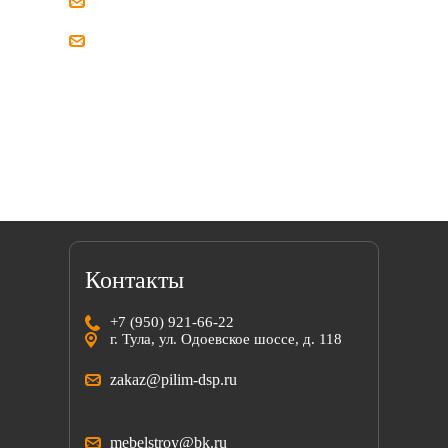
zakaz@pilim-dsp.ru
mebelstroy@bk.ru
Мы всегда готовы найти решение вместе
с вами!
Контакты
+7 (950) 921-66-22
г. Тула, ул. Одоевское шоссе, д. 118
zakaz@pilim-dsp.ru
mebelstroy@bk.ru