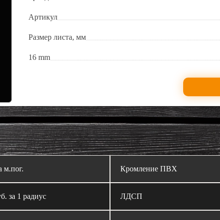
Артикул
Размер листа, мм
16 mm
а м.пог.
Кромление ПВХ
б. за 1 радиус
ЛДСП