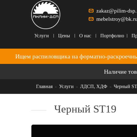
zakaz@pilim-dsp.
mebelstroy@bk.r
Услуги
Цены
О нас
Портфолио
Пр
Ищем распиловщика на форматно-раскроечны
Наличие тов
Главная
Услуги
ЛДСП, ХДФ
Черный S
Черный ST19