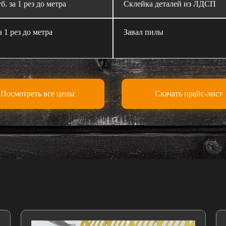
б. за 1 рез до метра
Склейка деталей из ЛДСП
а 1 рез до метра
Завал пилы
Посмотреть все цены
Скачать прайс-лист