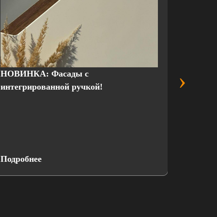
›
НОВИНКА: Фасады с
Выгодн
интегрированной ручкой!
присте
Подробнее
Подроб