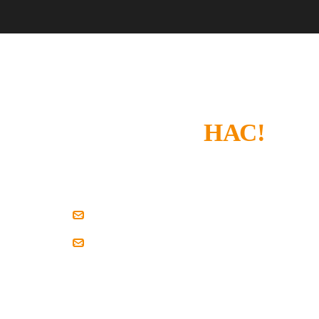
СПАСИБО, ЧТО
ВЫБРАЛИ
НАС!
Если у вас есть замечания или что-то не устроил
напишите нам.
zakaz@pilim-dsp.ru
mebelstroy@bk.ru
Мы всегда готовы найти решение вместе с вам