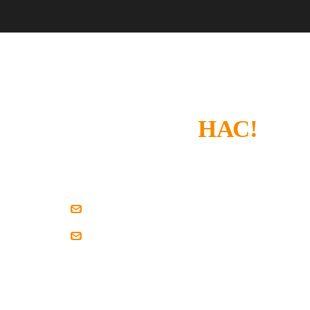
СПАСИБО, ЧТО
ВЫБРАЛИ
НАС!
Если у вас есть замечания или что-то не устроил
напишите нам.
zakaz@pilim-dsp.ru
mebelstroy@bk.ru
Мы всегда готовы найти решение вместе с вам