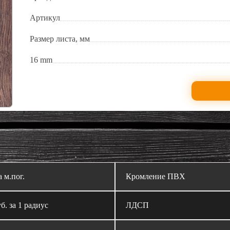
Артикул
Размер листа, мм
16 mm
а м.пог.
Кромление ПВХ
б. за 1 радиус
ЛДСП