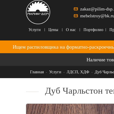
zakaz@pilim-dsp.
mebelstroy@bk.r
Услуги
Цены
О нас
Портфолио
Пр
Ищем распиловщика на форматно-раскроечны
Наличие тов
Главная
Услуги
ЛДСП, ХДФ
Дуб Чарль
Дуб Чарльстон т