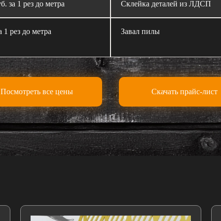
б. за 1 рез до метра
Склейка деталей из ЛДСП
а 1 рез до метра
Завал пилы
Посмотреть все цены
Скачать прайс-лист