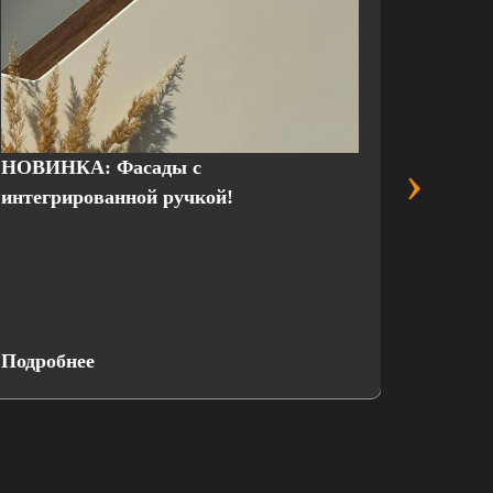
›
НОВИНКА: Фасады с
Выгодн
интегрированной ручкой!
присте
Подробнее
Подроб