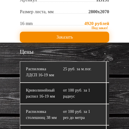
Размер листа, мм
2800х2070
16 mm
4920 рублей
Заказать
Цены
Распиловка
25 руб. за м.пог.
Кромлен
ЛДСП 16‑19 мм
Криволинейный
от 100 руб. за 1
ЛДСП
распил 16‑19 мм
радиус
Распиловка
от 100 руб. за 1
Склейка 
столешниц 38 мм
рез до метра
из ЛДСП