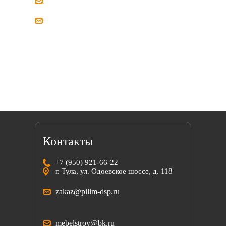
zakaz@pilim-dsp.ru
mebelstroy@bk.ru
Мы всегда готовы найти решение вместе
с вами!
Контакты
+7 (950) 921-66-22
г. Тула, ул. Одоевское шоссе, д. 118
zakaz@pilim-dsp.ru
mebelstroy@bk.ru