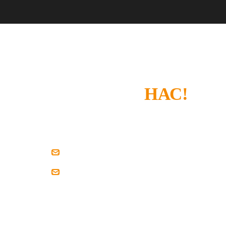
СПАСИБО, ЧТО
ВЫБРАЛИ
НАС!
Если у вас есть замечания или что-то не устроил
напишите нам.
zakaz@pilim-dsp.ru
mebelstroy@bk.ru
Мы всегда готовы найти решение вместе с вам