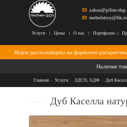
zakaz@pilim-dsp.
mebelstroy@bk.r
Услуги
Цены
О нас
Портфолио
Пр
Ищем распиловщика на форматно-раскроечны
Наличие тов
Главная
Услуги
ЛДСП, ХДФ
Дуб Касел
Дуб Каселла нат