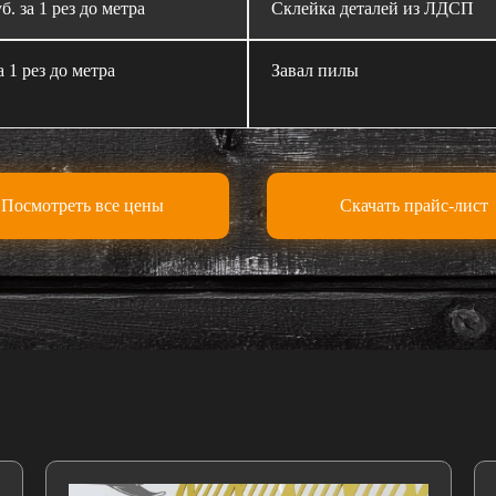
б. за 1 рез до метра
Склейка деталей из ЛДСП
а 1 рез до метра
Завал пилы
Посмотреть все цены
Скачать прайс-лист