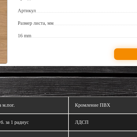
Артикул
Размер листа, мм
16 mm
а м.пог.
Кромление ПВХ
б. за 1 радиус
ЛДСП