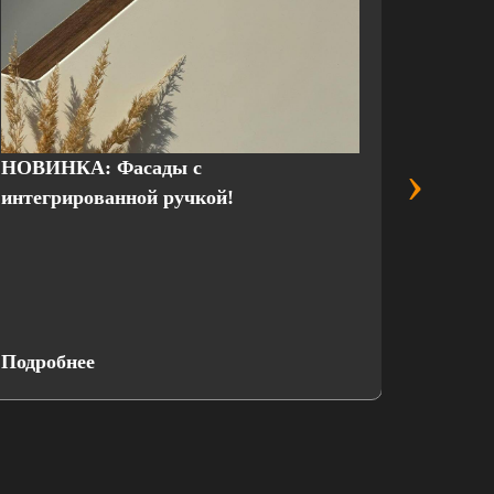
›
НОВИНКА: Фасады с
Выгодн
интегрированной ручкой!
присте
Подробнее
Подроб