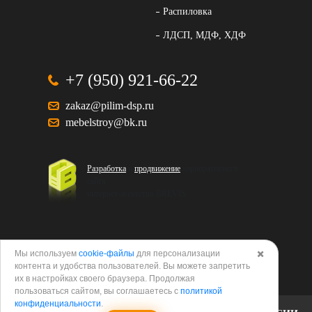
Распиловка
ЛДСП, МДФ, ХДФ
+7 (950) 921-66-22
zakaz@pilim-dsp.ru
mebelstroy@bk.ru
Разработка
и
продвижение
корпоративного
сайта
интернет-агентство BREVIS
Мы используем
cookie-файлы
для персонализации
✖️
контента и удобства пользователей. Вы можете запретить
Политика в отношении обработки персональных
их в настройках своего браузера. Продолжая
данных
пользоваться сайтом, вы соглашаетесь с
политикой
конфиденциальности
.
Согласие на обработку персональных данных