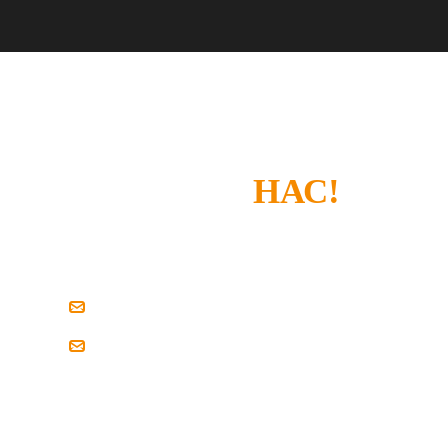
СПАСИБО, ЧТО
ВЫБРАЛИ
НАС!
Если у вас есть замечания или что-то не
устроило — просто напишите нам.
zakaz@pilim-dsp.ru
mebelstroy@bk.ru
Мы всегда готовы найти решение вместе
с вами!