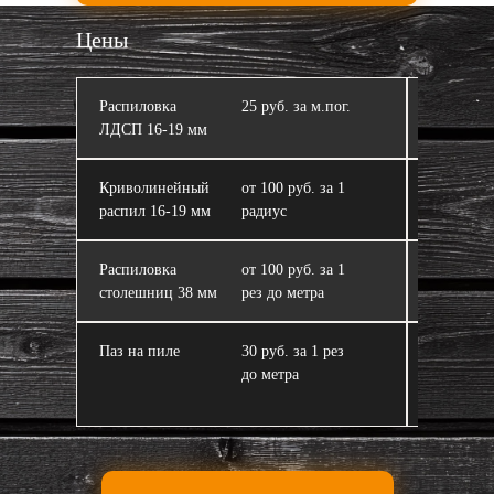
Цены
Распиловка
25 руб. за м.пог.
Кромлен
ЛДСП 16‑19 мм
Криволинейный
от 100 руб. за 1
ЛДСП
распил 16‑19 мм
радиус
Распиловка
от 100 руб. за 1
Склейка 
столешниц 38 мм
рез до метра
из ЛДСП
Паз на пиле
30 руб. за 1 рез
Завал пи
до метра