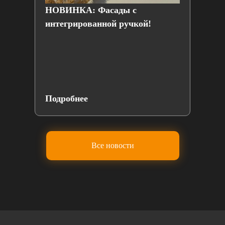
НОВИНКА: Фасады с
Вы
интегрированной ручкой!
и п
Вот
Подробнее
По
Все новости