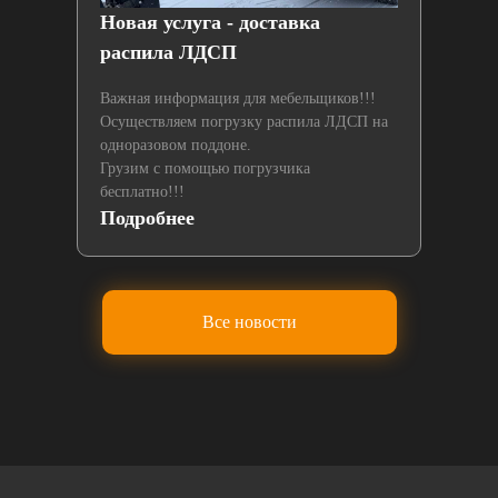
й
Новая услуга - доставка
Нах
распила ЛДСП
лаз
Важная информация для мебельщиков!!!
Осуществляем погрузку распила ЛДСП на
одноразовом поддоне.
Грузим с помощью погрузчика
бесплатно!!!
Подробнее
По
Все новости