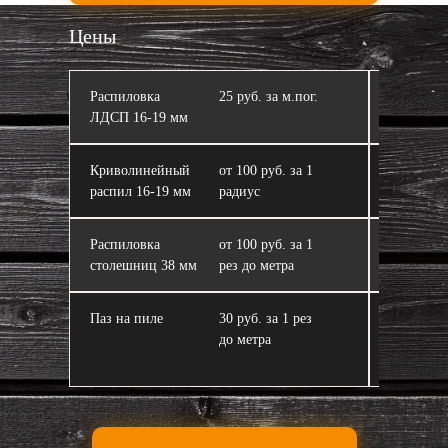
Цены
Распиловка
25 руб. за м.пог.
Кромлен
ЛДСП 16‑19 мм
Криволинейный
от 100 руб. за 1
ЛДСП
распил 16‑19 мм
радиус
Распиловка
от 100 руб. за 1
Склейка 
столешниц 38 мм
рез до метра
из ЛДСП
Паз на пиле
30 руб. за 1 рез
Завал пи
до метра