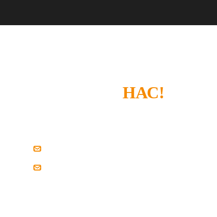
СПАСИБО, ЧТО
ВЫБРАЛИ
НАС!
Если у вас есть замечания или что-то не
устроило — просто напишите нам.
zakaz@pilim-dsp.ru
mebelstroy@bk.ru
Мы всегда готовы найти решение вместе
с вами!