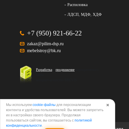
Распиловка
ЛДСП, МДФ, ХДФ
+7 (950) 921-66-22
zakaz@pilim-dsp.ru
mebelstroy@bk.ru
Разработка
и
продвижение
корпоративного
сайта
интернет-агентство BREVIS
Мы используем
cookie-файлы
для персонализации
✖️
контента и удобства пользователей. Вы можете запретить
Политика в отношении обработки персональных
их в настройках своего браузера. Продолжая
данных
пользоваться сайтом, вы соглашаетесь с
политикой
конфиденциальности
.
Согласие на обработку персональных данных