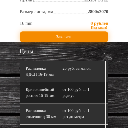
Размер листа, мм
2800х2070
16 mm
0 рублей
Заказать
Цены
Распиловка
25 руб. за м.пог.
Кромлен
ЛДСП 16‑19 мм
Криволинейный
от 100 руб. за 1
ЛДСП
распил 16‑19 мм
радиус
Распиловка
от 100 руб. за 1
Склейка 
столешниц 38 мм
рез до метра
из ЛДСП