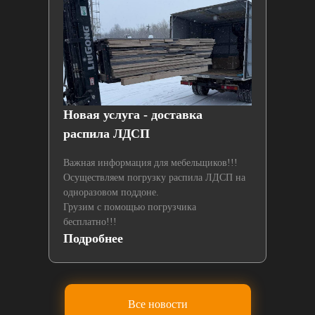
й
Новая услуга - доставка
Нах
распила ЛДСП
лаз
Важная информация для мебельщиков!!!
Осуществляем погрузку распила ЛДСП на
одноразовом поддоне.
Грузим с помощью погрузчика
бесплатно!!!
Подробнее
По
Все новости