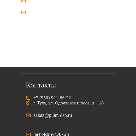
zakaz@pilim-dsp.ru
mebelstroy@bk.ru
Мы всегда готовы найти решение вместе
с вами!
Контакты
+7 (950) 921-66-22
г. Тула, ул. Одоевское шоссе, д. 118
zakaz@pilim-dsp.ru
mebelstroy@bk.ru