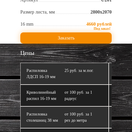
Размер листа, мм
2800х2070
16 mm
4660 рублей
Заказать
Цены
Распиловка
25 руб. за м.пог.
Кромлен
ЛДСП 16‑19 мм
Криволинейный
от 100 руб. за 1
ЛДСП
распил 16‑19 мм
радиус
Распиловка
от 100 руб. за 1
Склейка 
столешниц 38 мм
рез до метра
из ЛДСП