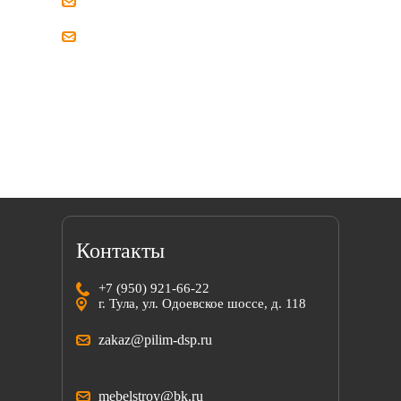
zakaz@pilim-dsp.ru
mebelstroy@bk.ru
Мы всегда готовы найти решение вместе
с вами!
Контакты
+7 (950) 921-66-22
г. Тула, ул. Одоевское шоссе, д. 118
zakaz@pilim-dsp.ru
mebelstroy@bk.ru