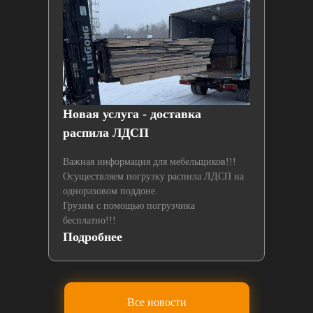
й
Новая услуга - доставка
Нах
распила ЛДСП
лаз
Важная информация для мебельщиков!!!
Осуществляем погрузку распила ЛДСП на
одноразовом поддоне.
Грузим с помощью погрузчика
бесплатно!!!
Подробнее
По
Все новости