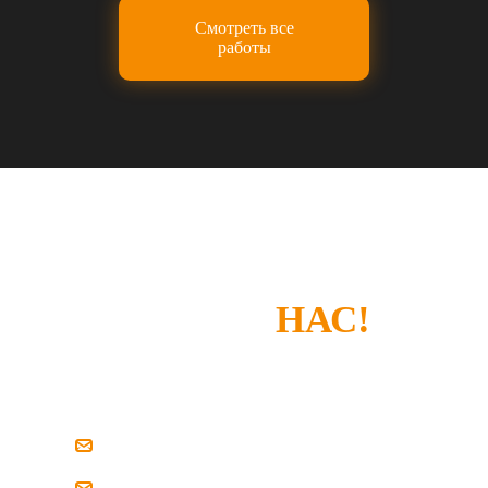
Смотреть все
работы
СПАСИБО, ЧТО
ВЫБРАЛИ
НАС!
Если у вас есть замечания или что-то не
устроило — просто напишите нам.
zakaz@pilim-dsp.ru
mebelstroy@bk.ru