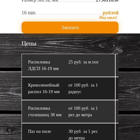
16 mm
рублей
Заказать
Цены
Распиловка
25 руб. за м.пог.
Кромлен
ЛДСП 16‑19 мм
Криволинейный
от 100 руб. за 1
ЛДСП
распил 16‑19 мм
радиус
Распиловка
от 100 руб. за 1
Склейка 
столешниц 38 мм
рез до метра
из ЛДСП
Паз на пиле
30 руб. за 1 рез
Завал пи
до метра