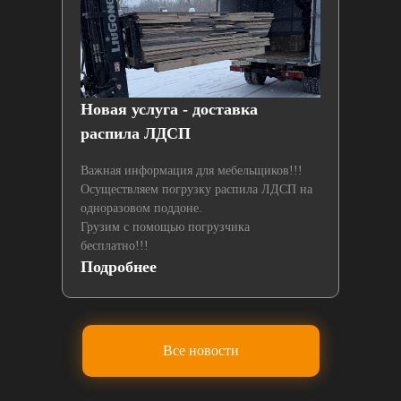
й
Новая услуга - доставка
Нах
распила ЛДСП
лаз
Важная информация для мебельщиков!!!
Осуществляем погрузку распила ЛДСП на
одноразовом поддоне.
Грузим с помощью погрузчика
бесплатно!!!
Подробнее
По
Все новости