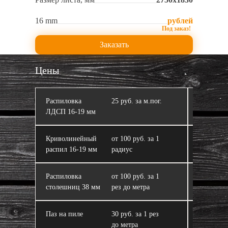
16 mm
рублей
Заказать
Цены
Распиловка
25 руб. за м.пог.
Кромлен
ЛДСП 16‑19 мм
Криволинейный
от 100 руб. за 1
ЛДСП
распил 16‑19 мм
радиус
Распиловка
от 100 руб. за 1
Склейка 
столешниц 38 мм
рез до метра
из ЛДСП
Паз на пиле
30 руб. за 1 рез
Завал пи
до метра