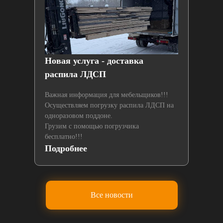
й
Новая услуга - доставка
Нах
распила ЛДСП
лаз
Важная информация для мебельщиков!!!
Осуществляем погрузку распила ЛДСП на
одноразовом поддоне.
Грузим с помощью погрузчика
бесплатно!!!
Подробнее
По
Все новости