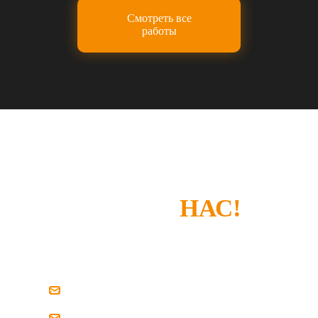
Смотреть все
работы
СПАСИБО, ЧТО
ВЫБРАЛИ
НАС!
Если у вас есть замечания или что-то не
устроило — просто напишите нам.
zakaz@pilim-dsp.ru
mebelstroy@bk.ru