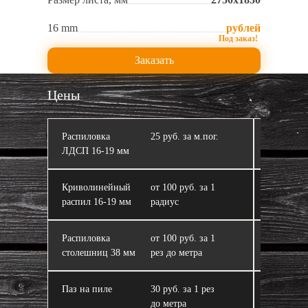
16 mm
рублей
Заказать
Цены
Распиловка
25 руб. за м.пог.
Кромлен
ЛДСП 16‑19 мм
Криволинейный
от 100 руб. за 1
ЛДСП
распил 16‑19 мм
радиус
Распиловка
от 100 руб. за 1
Склейка 
столешниц 38 мм
рез до метра
из ЛДСП
Паз на пиле
30 руб. за 1 рез
Завал пи
до метра