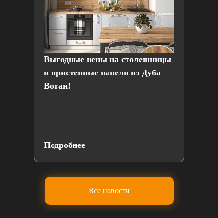
Выгодные цены на столешницы
AGT
и пристенные панели из Дуба
Вотан!
Подробнее
По
Все новости