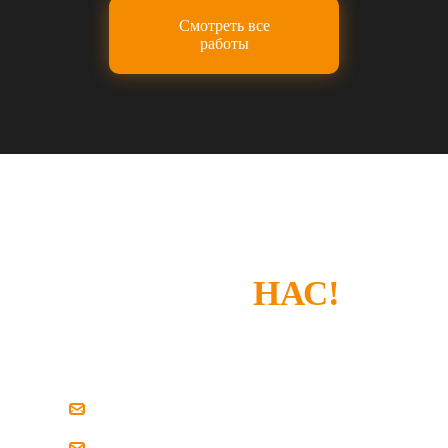
Смотреть все
работы
СПАСИБО, ЧТО
ВЫБРАЛИ
НАС!
Если у вас есть замечания или что-то не
устроило — просто напишите нам.
zakaz@pilim-dsp.ru
mebelstroy@bk.ru