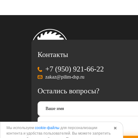
Контакты
+7 (950) 921-66-22
zakaz@pilim-dsp.ru
Остались вопросы?
Мы используем
cookie-файлы
для персонализации
✖️
Разработка
и
продвижение
корпоративного
контента и удобства пользователей. Вы можете запретить
сайта