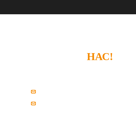
СПАСИБО, ЧТО
ВЫБРАЛИ
НАС!
Если у вас есть замечания или что-то не устроил
напишите нам.
zakaz@pilim-dsp.ru
mebelstroy@bk.ru
Мы всегда готовы найти решение вместе с вам