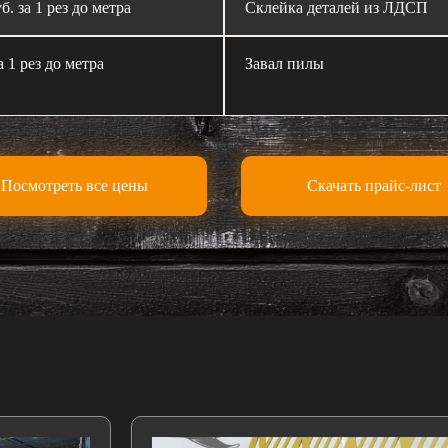
б. за 1 рез до метра
Склейка деталей из ЛДСП
а 1 рез до метра
Завал пилы
Посмотреть все цены
Скачать прайс-лист