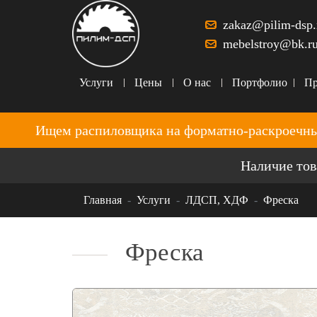
zakaz@pilim-dsp.
mebelstroy@bk.r
Услуги
Цены
О нас
Портфолио
Пр
Ищем распиловщика на форматно-раскроечны
Наличие тов
Главная
Услуги
ЛДСП, ХДФ
Фреска
Фреска