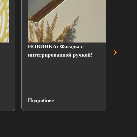
›
НОВИНКА: Фасады с
Выгодн
интегрированной ручкой!
присте
Подробнее
Подроб