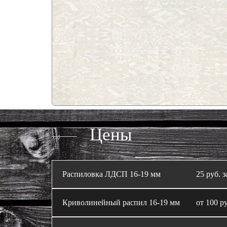
Цены
Распиловка ЛДСП 16‑19 мм
25 руб. з
Криволинейный распил 16‑19 мм
от 100 ру