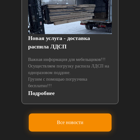
й
Новая услуга - доставка
Нах
распила ЛДСП
лаз
Важная информация для мебельщиков!!!
Осуществляем погрузку распила ЛДСП на
одноразовом поддоне.
Грузим с помощью погрузчика
бесплатно!!!
Подробнее
По
Все новости