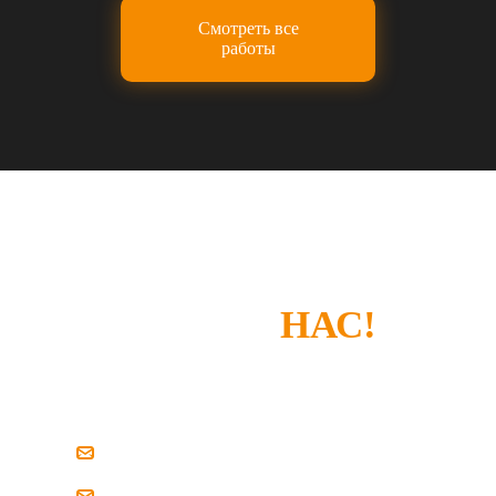
Смотреть все
работы
СПАСИБО, ЧТО
ВЫБРАЛИ
НАС!
Если у вас есть замечания или что-то не
устроило — просто напишите нам.
zakaz@pilim-dsp.ru
mebelstroy@bk.ru