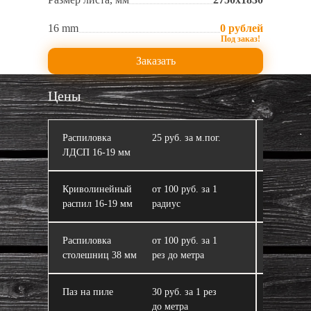
16 mm
0 рублей
Заказать
Цены
Распиловка
25 руб. за м.пог.
Кромлен
ЛДСП 16‑19 мм
Криволинейный
от 100 руб. за 1
ЛДСП
распил 16‑19 мм
радиус
Распиловка
от 100 руб. за 1
Склейка 
столешниц 38 мм
рез до метра
из ЛДСП
Паз на пиле
30 руб. за 1 рез
Завал пи
до метра