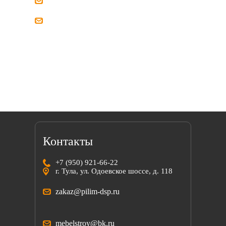
zakaz@pilim-dsp.ru
mebelstroy@bk.ru
Мы всегда готовы найти решение вместе
с вами!
Контакты
+7 (950) 921-66-22
г. Тула, ул. Одоевское шоссе, д. 118
zakaz@pilim-dsp.ru
mebelstroy@bk.ru