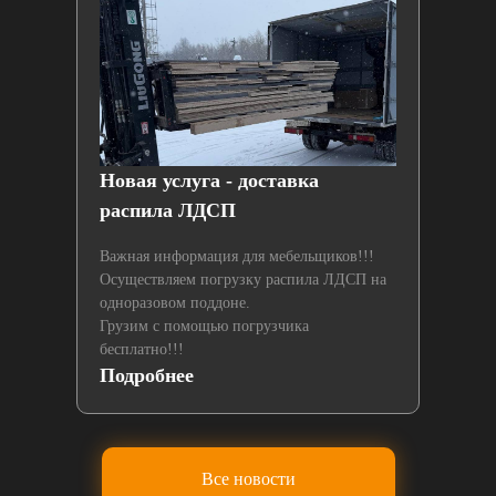
й
Новая услуга - доставка
Нах
распила ЛДСП
лаз
Важная информация для мебельщиков!!!
Осуществляем погрузку распила ЛДСП на
одноразовом поддоне.
Грузим с помощью погрузчика
бесплатно!!!
Подробнее
По
Все новости