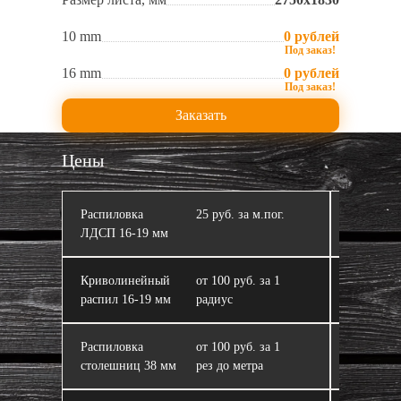
10 mm
0 рублей
16 mm
0 рублей
Заказать
Цены
Распиловка
25 руб. за м.пог.
Кромлен
ЛДСП 16‑19 мм
Криволинейный
от 100 руб. за 1
ЛДСП
распил 16‑19 мм
радиус
Распиловка
от 100 руб. за 1
Склейка 
столешниц 38 мм
рез до метра
из ЛДСП