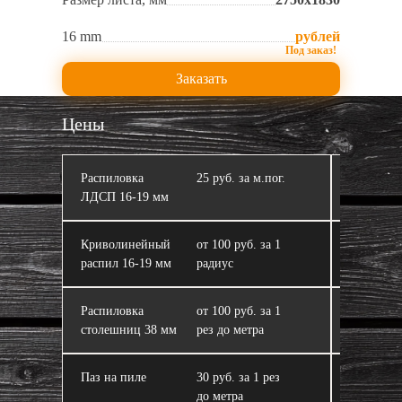
16 mm
рублей
Заказать
Цены
Распиловка
25 руб. за м.пог.
Кромлен
ЛДСП 16‑19 мм
Криволинейный
от 100 руб. за 1
ЛДСП
распил 16‑19 мм
радиус
Распиловка
от 100 руб. за 1
Склейка 
столешниц 38 мм
рез до метра
из ЛДСП
Паз на пиле
30 руб. за 1 рез
Завал пи
до метра