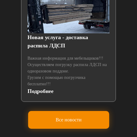
й
Новая услуга - доставка
Нах
распила ЛДСП
лаз
Важная информация для мебельщиков!!!
Осуществляем погрузку распила ЛДСП на
одноразовом поддоне.
Грузим с помощью погрузчика
бесплатно!!!
Подробнее
По
Все новости