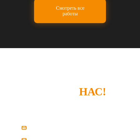
Смотреть все
работы
СПАСИБО, ЧТО
ВЫБРАЛИ
НАС!
Если у вас есть замечания или что-то не
устроило — просто напишите нам.
zakaz@pilim-dsp.ru
mebelstroy@bk.ru