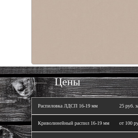
Цены
Распиловка ЛДСП 16‑19 мм
25 руб. з
Криволинейный распил 16‑19 мм
от 100 ру