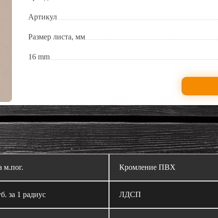
Артикул
Размер листа, мм
16 mm
а м.пог.
Кромление ПВХ
б. за 1 радиус
ЛДСП