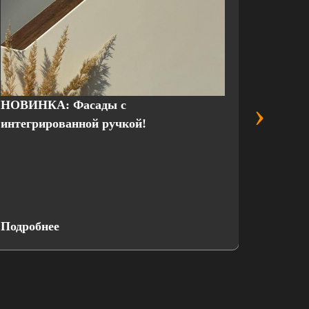
›
НОВИНКА: Фасады с
Выгодн
интегрированной ручкой!
присте
Подробнее
Подроб