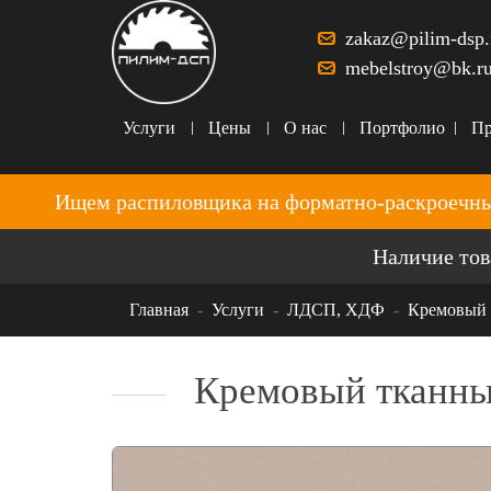
zakaz@pilim-dsp.
mebelstroy@bk.r
Услуги
Цены
О нас
Портфолио
Пр
Ищем распиловщика на форматно-раскроечны
Наличие тов
Главная
Услуги
ЛДСП, ХДФ
Кремовый
Кремовый тканн