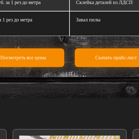
б. за 1 рез до метра
Склейка деталей из ЛДСП
а 1 рез до метра
Завал пилы
Посмотреть все цены
Скачать прайс-лист