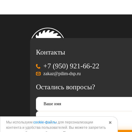
Контакты
+7 (950) 921-66-22
zakaz@pilim-dsp.ru
Остались вопросы?
Мы используем
cookie-файлы
для персонализации
✖️
Разработка
и
продвижение
корпоративного
контента и удобства пользователей. Вы можете запретить
сайта