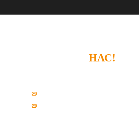
СПАСИБО, ЧТО
ВЫБРАЛИ
НАС!
Если у вас есть замечания или что-то не устроил
напишите нам.
zakaz@pilim-dsp.ru
mebelstroy@bk.ru
Мы всегда готовы найти решение вместе с вам