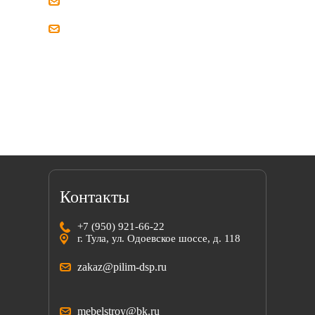
zakaz@pilim-dsp.ru
mebelstroy@bk.ru
Мы всегда готовы найти решение вместе
с вами!
Контакты
+7 (950) 921-66-22
г. Тула, ул. Одоевское шоссе, д. 118
zakaz@pilim-dsp.ru
mebelstroy@bk.ru