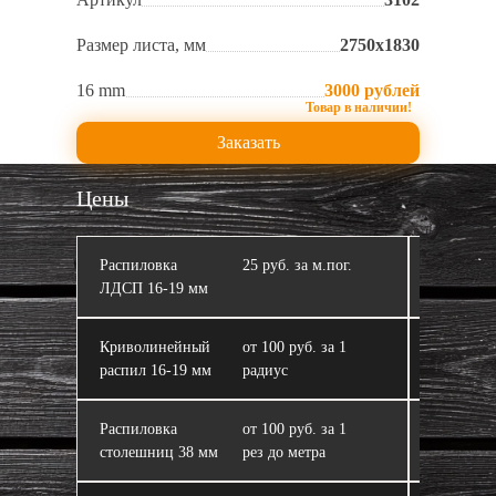
Размер листа, мм
2750х1830
16 mm
3000 рублей
Заказать
Цены
Распиловка
25 руб. за м.пог.
Кромлен
ЛДСП 16‑19 мм
Криволинейный
от 100 руб. за 1
ЛДСП
распил 16‑19 мм
радиус
Распиловка
от 100 руб. за 1
Склейка 
столешниц 38 мм
рез до метра
из ЛДСП