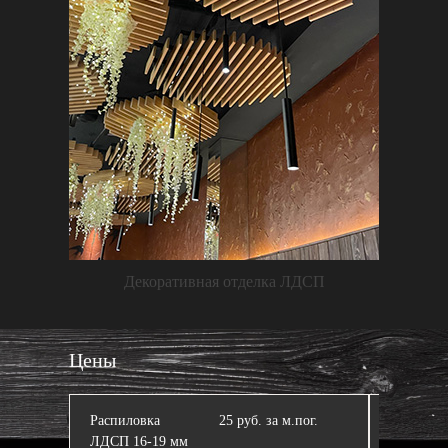
Декоративная отделка ЛДСП
Цены
Распиловка
25 руб. за м.пог.
Кромлен
ЛДСП 16‑19 мм