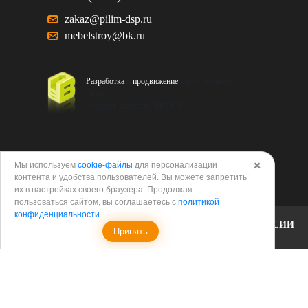
zakaz@pilim-dsp.ru
mebelstroy@bk.ru
Разработка
и
продвижение
корпоративного
сайта
интернет-агентство BREVIS
Мы используем
cookie-файлы
для персонализации
✖️
контента и удобства пользователей. Вы можете запретить
Политика в отношении обработки персональных
их в настройках своего браузера. Продолжая
данных
пользоваться сайтом, вы соглашаетесь с
политикой
конфиденциальности
.
Согласие на обработку персональных данных
ВАКАНСИИ
Принять
Согласие на обработку данных метрическими
программами
Политика использования cookies
Согласие на обработку данных метрическими