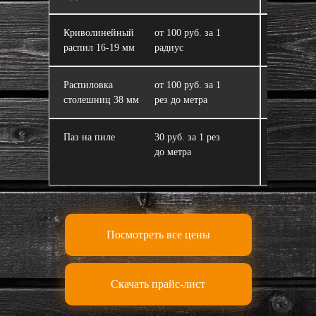
Криволинейный
от 100 руб. за 1
ЛДСП
распил 16‑19 мм
радиус
Распиловка
от 100 руб. за 1
Склейка 
столешниц 38 мм
рез до метра
из ЛДСП
Паз на пиле
30 руб. за 1 рез
Завал пи
до метра
Посмотреть все цены
Скачать прайс-лист