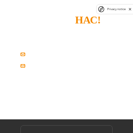
СПАСИБО, ЧТО
Privacy notice
ВЫБРАЛИ
НАС!
Если у вас есть замечания или что-то не
устроило — просто напишите нам.
zakaz@pilim-dsp.ru
mebelstroy@bk.ru
Мы всегда готовы найти решение вместе
с вами!