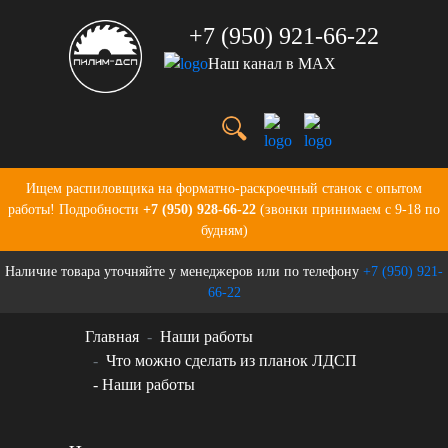
+7 (950) 921-66-22
Наш канал в MAX
Услуги
Цены
О нас
Портфолио
Ищем распиловщика на форматно-раскроечный станок с опытом
Производство
работы! Подробности
+7 (950) 928-66-22
(звонки принимаем с 9-18 по
Бланки для заказов
будням)
Контакты
Наличие товара уточняйте у менеджеров или по телефону
+7 (950) 921-
Новости
66-22
Главная
Наши работы
Что можно сделать из планок ЛДСП
- Наши работы