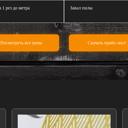
а 1 рез до метра
Завал пилы
Посмотреть все цены
Скачать прайс-лист