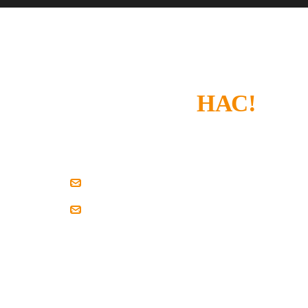
СПАСИБО, ЧТО
ВЫБРАЛИ
НАС!
Если у вас есть замечания или что-то не устроил
напишите нам.
zakaz@pilim-dsp.ru
mebelstroy@bk.ru
Мы всегда готовы найти решение вместе с вам