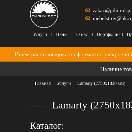
zakaz@pilim-dsp.
mebelstroy@bk.r
Услуги
Цены
О нас
Портфолио
Пр
Ищем распиловщика на форматно-раскроечны
Наличие тов
Главная
Услуги
Lamarty (2750x1830 мм)
Lamarty (2750x18
Каталог: