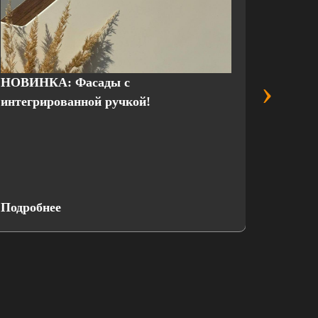
›
НОВИНКА: Фасады с
Выгодн
интегрированной ручкой!
присте
Подробнее
Подроб